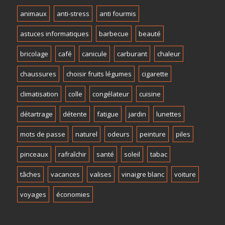
animaux
anti-stress
anti fourmis
astuces informatiques
barbecue
beauté
bricolage
café
canicule
carburant
chaleur
chaussures
choisir fruits légumes
cigarette
climatisation
colle
congélateur
cuisine
détartrage
détente
fatigue
jardin
lunettes
mots de passe
naturel
odeurs
peinture
piles
pinceaux
rafraîchir
santé
soleil
tabac
tâches
vacances
valises
vinaigre blanc
voiture
voyages
économies