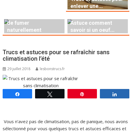
enlever une...
Astuce pour arrêter
de fumer
Astuce comment
naturellement
savoir si un oeuf...
Trucs et astuces pour se rafraîchir sans
climatisation l’été
29 juillet 2018
lesbonstrucs.fr
Partagez
Tweetez
Épingle
Parta
Vous n’avez pas de climatisation, pas de panique, nous avons
sélectionné pour vous quelques trucs et astuces efficaces et