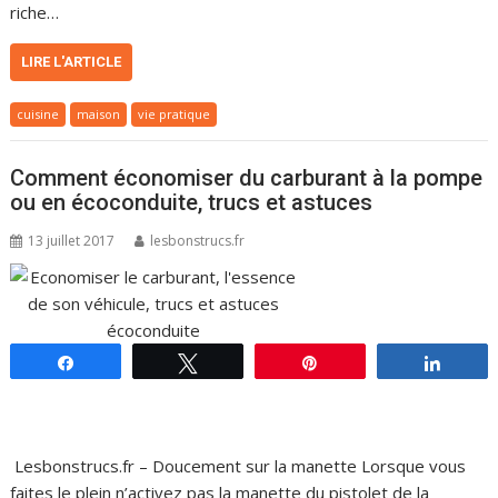
riche…
LIRE L'ARTICLE
cuisine
maison
vie pratique
Comment économiser du carburant à la pompe
ou en écoconduite, trucs et astuces
13 juillet 2017
lesbonstrucs.fr
Partagez
Tweetez
Épingle
Parta
Lesbonstrucs.fr – Doucement sur la manette Lorsque vous
faites le plein n’activez pas la manette du pistolet de la