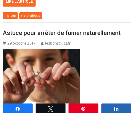
LIRE L'ARTICLE
maison
vie pratique
Astuce pour arrêter de fumer naturellement
29 octobre 2017
lesbonstrucs.fr
Partagez
Tweetez
Épingle
Parta